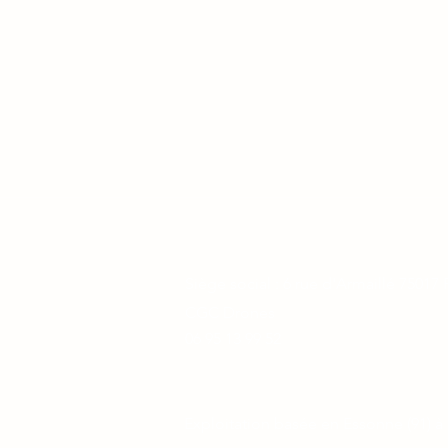
S
iège social : 6 rue d'Armaillé 75017 
CGC Drones
06 95 13 99 52
Exploitation basée en Essonne (91) à