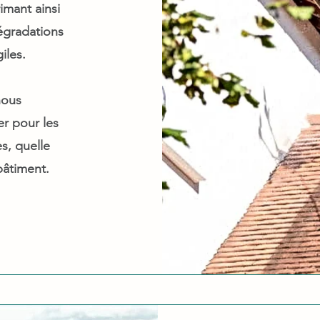
imant ainsi
dégradations
iles.
nous
er pour les
s, quelle
bâtiment.