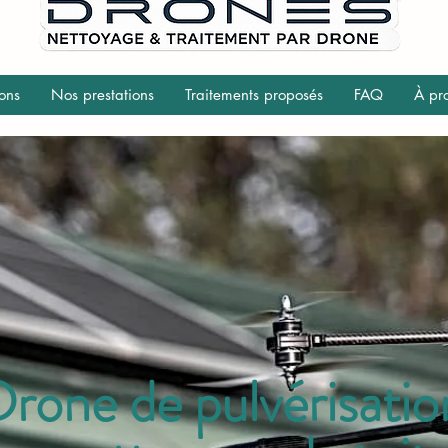
ons
Nos prestations
Traitements proposés
FAQ
À pr
rone de pulvérisatio