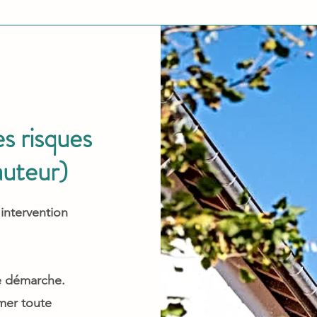
s risques
auteur)
intervention
re démarche.
mer toute