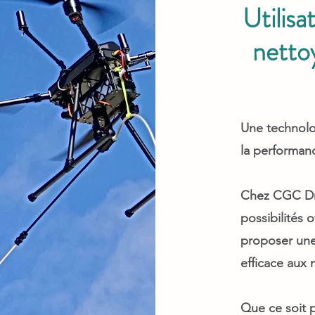
Utilisa
nettoy
Une technolo
la performanc
Chez CGC Dro
possibilités 
proposer une 
efficace aux
Que ce soit p